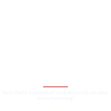
STEAK & MEHR
Fisch, Pasta, Vegetarisch? Auch dies ist für uns keine
Herausforderung!
Weil wir großen Wert auf Qualität legen, servieren wir Ihnen