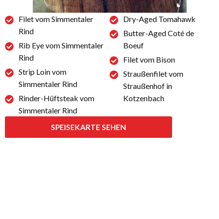
Filet vom Simmentaler
Dry-Aged Tomahawk
Rind
Butter-Aged Coté de
Rib Eye vom Simmentaler
Boeuf
Rind
Filet vom Bison
Strip Loin vom
Straußenfilet vom
Simmentaler Rind
Straußenhof in
Rinder-Hüftsteak vom
Kotzenbach
Simmentaler Rind
SPEISEKARTE SEHEN
EVENTS - WIR MACHEN IHRE FEIER
UNVERGESSLICH